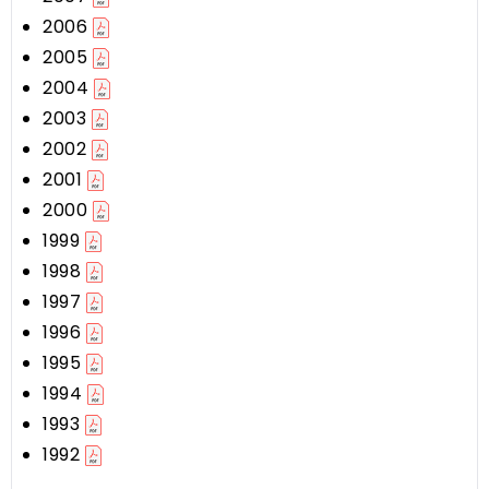
2006
2005
2004
2003
2002
2001
2000
1999
1998
1997
1996
1995
1994
1993
1992