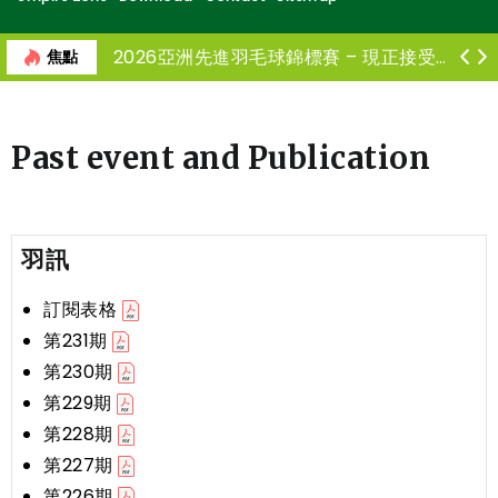
2026亞洲先進羽毛球錦標賽 – 現正接受報名
焦點
Past event and Publication
羽訊
訂閱表格
第231期
第230期
第229期
第228期
第227期
第226期