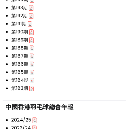
第193期
第192期
第191期
第190期
第189期
第188期
第187期
第186期
第185期
第184期
第183期
中國香港羽毛球總會年報
2024/25
2023/24