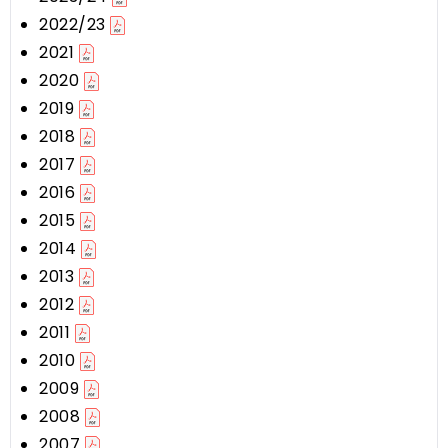
2022/23
2021
2020
2019
2018
2017
2016
2015
2014
2013
2012
2011
2010
2009
2008
2007