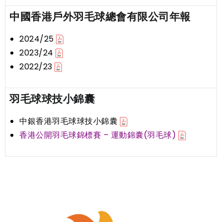
中國香港戶外羽毛球總會有限公司年報
2024/25
2023/24
2022/23
羽毛球球技小錦囊
中銀香港羽毛球球技小錦囊
香港公開羽毛球錦標賽 – 運動錦囊(羽毛球)