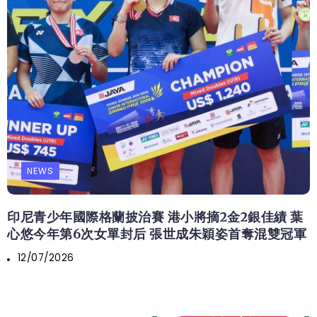
NEWS
印尼青少年國際格蘭披治賽 港小將摘2金2銀佳績 葉
心悠今年第6次女單封后 張世成朱穎姿首奪混雙冠軍
12/07/2026