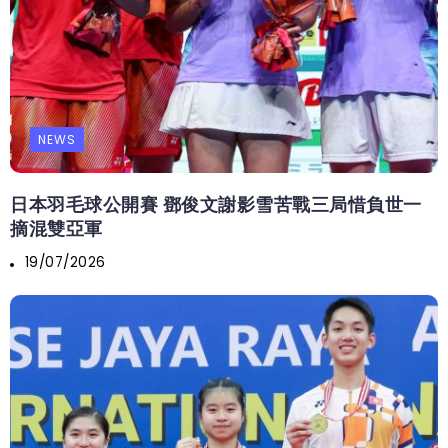
NEWS
日本羽毛球公開賽 鄧俊文謝影雪苦戰三局惜負世一
摘混雙亞軍
19/07/2026