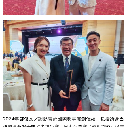
2024年鄧俊文／謝影雪於國際賽事屢創佳績，包括躋身巴
黎奧運會混合雙打半準決賽、日本公開賽（超級750）混雙