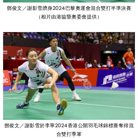
鄧俊文／謝影雪躋身2024巴黎奧運會混合雙打半準決賽
（相片由港協暨奧委會提供）
鄧俊文／謝影雪於李寧2024香港公開羽毛球錦標賽奪得混
合雙打季軍