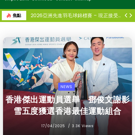
日本羽毛球公開賽 鄧俊文謝影雪苦戰三局惜負世一摘混雙亞軍
2026亞洲先進羽毛球錦標賽 – 現正接受報名
焦點
NEWS
香港傑出運動員選舉 鄧俊文謝影
雪五度獲選香港最佳運動組合
17/04/2025
3.3K Views