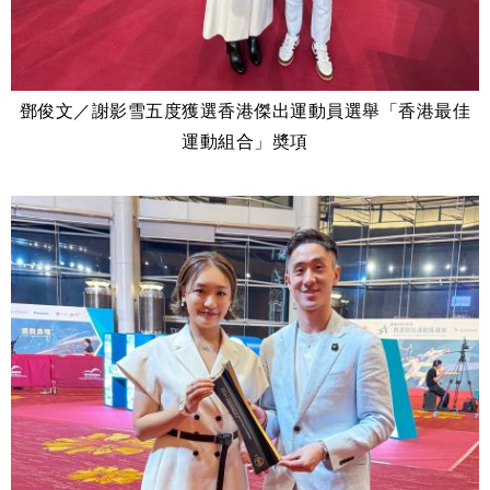
鄧俊文／謝影雪五度獲選香港傑出運動員選舉「香港最佳
運動組合」奬項