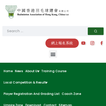
網上報名系統
Home
News
About Us
Training Course
Local Competition & Results
Player Registration And Grading List
Coach Zone
Umpire Zone
Download
Contact
Sitemap