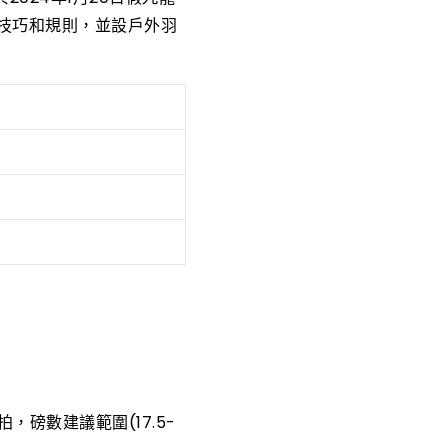
技巧和規則，並設戶外羽
磅數建議範圍(17.5-