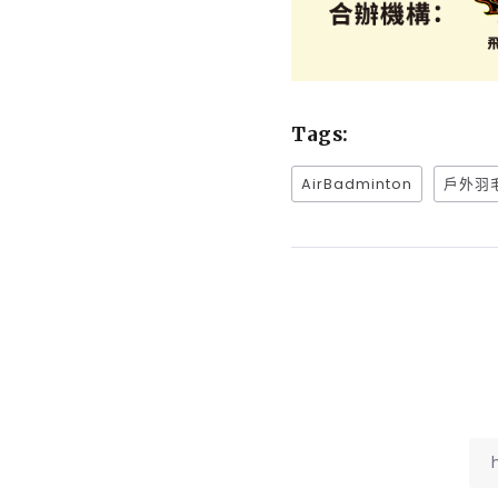
Tags:
AirBadminton
戶外羽