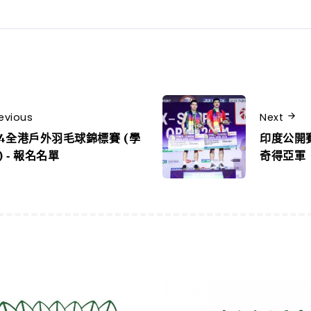
evious
Next
24全港戶外羽毛球錦標賽 (學
印度公開
) ‐ 報名名單
奇得亞軍