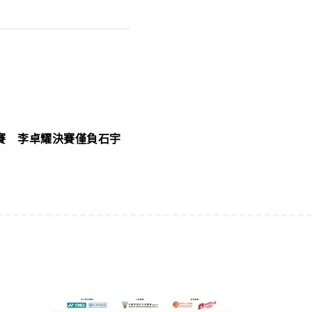
賽 李卓耀決賽僅負石宇