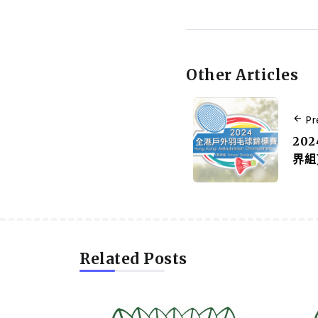
Other Articles
Pr
20
界組
Related Posts