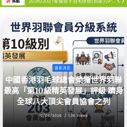
2026/2027星級苗子羽毛球班(幼苗)(9-12月)
焦點
最新消息
中國香港羽毛球總會榮獲世界羽聯
最高「第10級精英發展」評級 躋身
全球八大頂尖會員協會之列
12/06/2026
1.3K Views