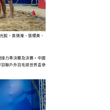
光毅、袁倩瀅、張櫻美、
體接力準決賽及決賽。中國
世界羽聯戶外羽毛球世界盃參