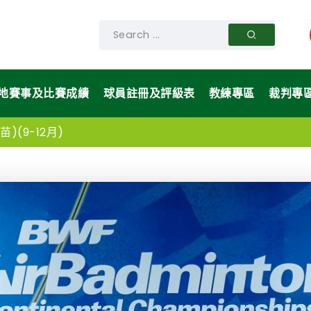
地賽事及比賽成績
球員註冊及評級表
教練專區
裁判專
)(9-12月)
毛球混合團體錦標賽-報名球隊名單