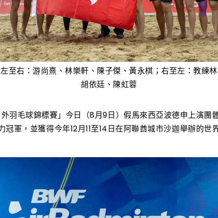
；左至右：游尚熹、林樂軒、陳子傑、黃永棋；右至左：教練林
胡依廷、陳虹蓉
區戶外羽毛球錦標賽」今日（8月9日）假馬來西亞波德申上演團
冠軍，並獲得今年12月11至14日在阿聯酋城市沙迦舉辦的