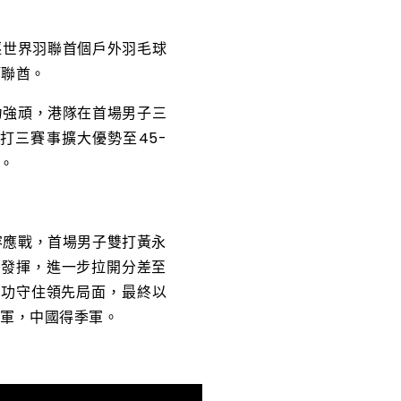
逐世界羽聯首個戶外羽毛球
阿聯酋。
力強頑，港隊在首場男子三
三打三賽事擴大優勢至45-
。
容應戰，首場男子雙打黃永
建發揮，進一步拉開分差至
成功守住領先局面，最終以
亞軍，中國得季軍。