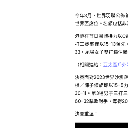
今年3月，世界羽聯公佈
世界盃席位。名額包括非洲(
港隊在首日團體接力以C
打三賽事僅以15-13領
33，尾場女子雙打穩住勝
（相關連結：
亞太區戶外
決賽面對2023世界沙
棋／陳子傑旋即以15-
30-11。第3場男子
60-32擊敗對手，奪得
決賽重溫：