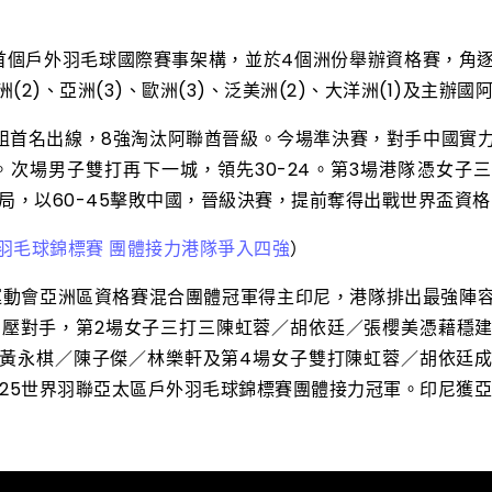
首個戶外羽毛球國際賽事架構，並於4個洲份舉辦資格賽，角
2)、亞洲(3)、歐洲(3)、泛美洲(2)、大洋洲(1)及主辦國
組首名出線，8強淘汰阿聯酋晉級。今場準決賽，對手中國實
先。次場男子雙打再下一城，領先30-24。第3場港隊憑女子
局，以60-45擊敗中國，晉級決賽，提前奪得出戰世界盃資格
羽毛球錦標賽 團體接力港隊爭入四強
）
灘運動會亞洲區資格賽混合團體冠軍得主印尼，港隊排出最強陣
5力壓對手，第2場女子三打三陳虹蓉／胡依廷／張櫻美憑藉穩
三打三黃永棋／陳子傑／林樂軒及第4場女子雙打陳虹蓉／胡依廷
2025世界羽聯亞太區戶外羽毛球錦標賽團體接力冠軍。印尼獲