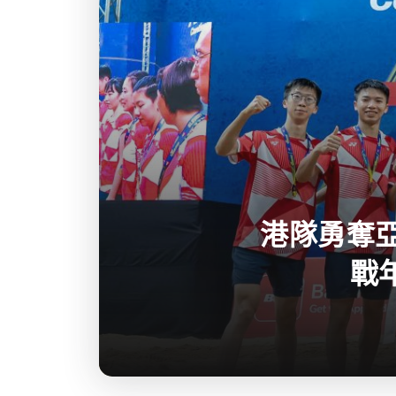
港隊勇奪
戰