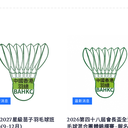
新消息
最新消息
6/2027星級苗子羽毛球班
2026第四十八屆會長盃
(9-12月)
毛球混合團體錦標賽-報