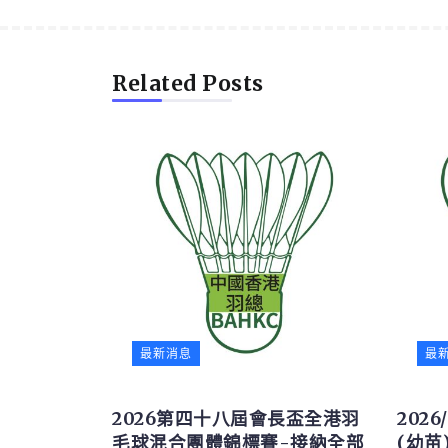
Related Posts
最新消息
最
2026第四十八屆會長盃全港羽
202
毛球混合團體錦標賽-接納全部
(幼苗)