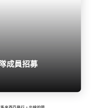
練隊成員招募
日假馬來西亞舉行。出線的國