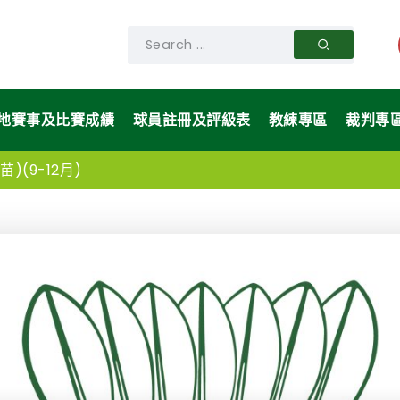
地賽事及比賽成績
球員註冊及評級表
教練專區
裁判專
)(9-12月)