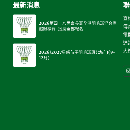
最新消息
聯
查詢
2026第四十八屆會長盃全港羽毛球混合團
傳真
體錦標賽-接納全部報名
電
通
大樓
2026/2027星級苗子羽毛球班(幼苗)(9-
12月)