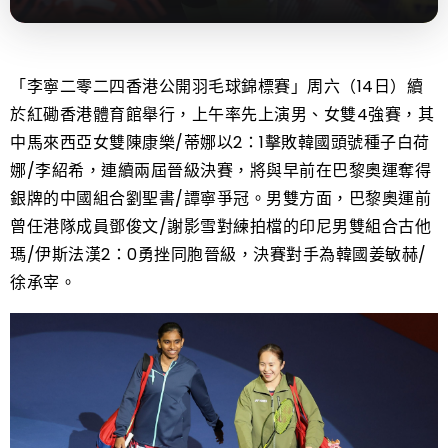
「李寧二零二四香港公開羽毛球錦標賽」周六（14日）續
於紅磡香港體育館舉行，上午率先上演男、女雙4強賽，其
中馬來西亞女雙陳康樂/蒂娜以2：1擊敗韓國頭號種子白荷
娜/李紹希，連續兩屆晉級決賽，將與早前在巴黎奧運奪得
銀牌的中國組合劉聖書/譚寧爭冠。男雙方面，巴黎奧運前
曾任港隊成員鄧俊文/謝影雪對練拍檔的印尼男雙組合古他
瑪/伊斯法漢2：0勇挫同胞晉級，決賽對手為韓國姜敏赫/
徐承宰。