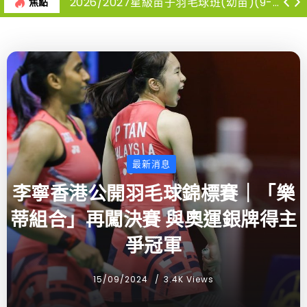
2026/2027星級苗子羽毛球班(幼苗)(9-12月)
焦點
最新消息
李寧香港公開羽毛球錦標賽｜「樂
蒂組合」再闖決賽 與奧運銀牌得主
爭冠軍
15/09/2024
3.4K Views