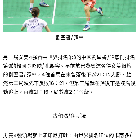
劉聖書/譚寧
另一場女雙4強賽由世界排名第3的中國劉聖書/譚寧鬥排名
第9的韓國金昭映/孔熙容。早前於巴黎奧運奪得女雙銀牌
的劉聖書/譚寧，4強首局在未曾落後下以21：12大勝，雖
然第二局領先下反敗18：21，但第三局就在落後下憑凌厲後
勁追上，再贏21：16，局數贏2：1晉級。
古他瑪/伊斯法
男雙4強頭場就上演印尼打吡，由世界排名15位的卡南多/