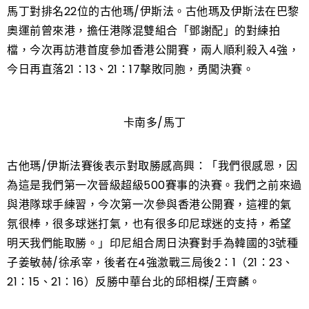
馬丁對排名22位的古他瑪/伊斯法。古他瑪及伊斯法在巴黎
奧運前曾來港，擔任港隊混雙組合「鄧謝配」的對練拍
檔，今次再訪港首度參加香港公開賽，兩人順利殺入4強，
今日再直落21：13、21：17擊敗同胞，勇闖決賽。
卡南多/馬丁
古他瑪/伊斯法賽後表示對取勝感高興：「我們很感恩，因
為這是我們第一次晉級超級500賽事的決賽。我們之前來過
與港隊球手練習，今次第一次參與香港公開賽，這裡的氣
氛很棒，很多球迷打氣，也有很多印尼球迷的支持，希望
明天我們能取勝。」印尼組合周日決賽對手為韓國的3號種
子姜敏赫/徐承宰，後者在4強激戰三局後2：1（21：23、
21：15、21：16）反勝中華台北的邱相榤/王齊麟。