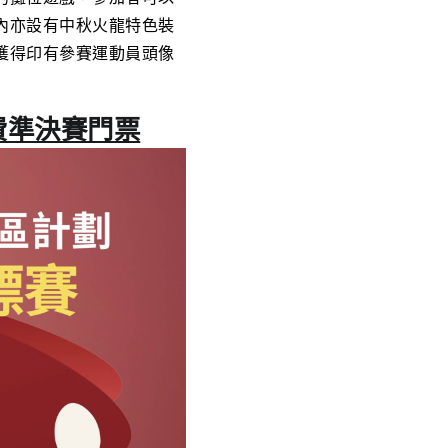
內亦設有中秋火龍特色裝
獲得印有參賽運動員頭像
費準決賽門票