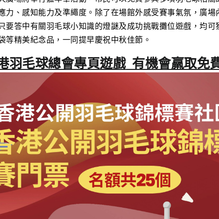
應力、感知能力及準繩度。除了在場館外感受賽事氣氛，廣場
只要答中有關羽毛球小知識的燈謎及成功挑戰攤位遊戲，均可
袋等精美紀念品，一同提早慶祝中秋佳節。
港羽毛球總會專頁遊戲
有機會羸取免