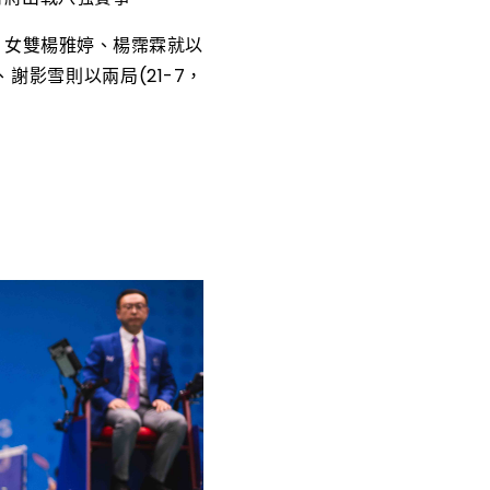
合；女雙楊雅婷、楊霈霖就以
文、謝影雪則以兩局(21-7，