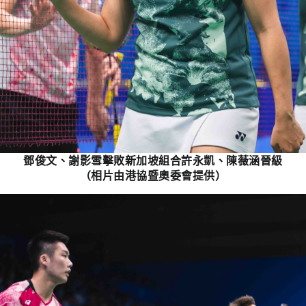
鄧俊文、謝影雪擊敗新加坡組合許永凱、陳薇涵晉級
（相片由港協暨奧委會提供）