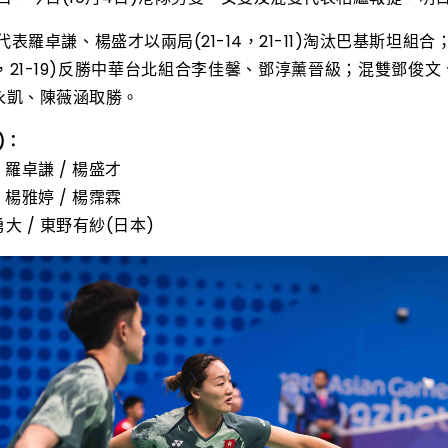
代表羅卓謙、楊盛才以兩局(21-14，21-11)淘汰巴基斯坦組
1-15，21-19)反勝中華台北組合李佳馨、鄧淳薰晉級；混雙鄧俊
許永凱、陳薇涵取勝。
)：
 羅卓謙 / 楊盛才
 楊雅婷 / 楊霈霖
勇大 / 東野有紗(日本)