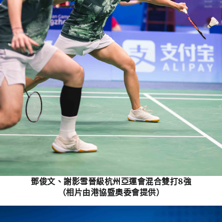
鄧俊文、謝影雪晉級杭州亞運會混合雙打8強
（相片由港協暨奧委會提供）