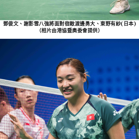
鄧俊文、謝影雪八強將面對宿敵渡邊勇大、東野有紗(日本)
（相片由港協暨奧委會提供）