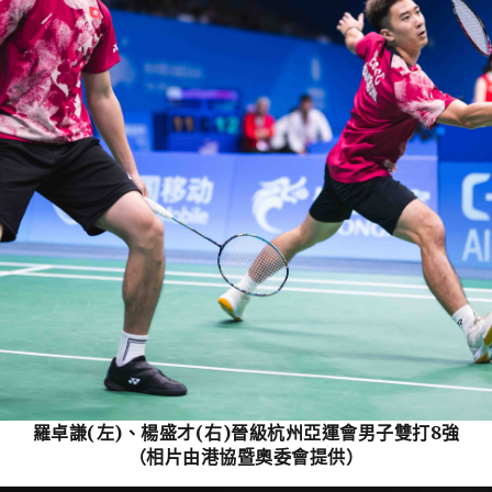
羅卓謙(左)、楊盛才(右)晉級杭州亞運會男子雙打8強
（相片由港協暨奧委會提供）