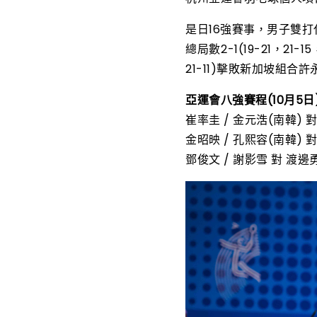
是日16強賽事，男子雙打
總局數2-1(19-21，2
21-11)擊敗新加坡組合
亞運會八強賽程(10月5日
崔率圭 / 金元浩(南韓) 對
金昭映 / 孔熙容(南韓) 對
鄧俊文 / 謝影雪 對 渡邊