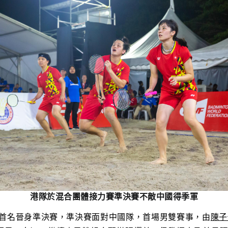
港隊於混合團體接力賽準決賽不敵中國得季軍
首名晉身準決賽，準決賽面對中國隊，首場男雙賽事，由
陳子