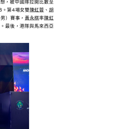
理想，被中國隊拉開比數至
8。第4場女雙
陳虹蓉
、
胡
一男）賽事，
黃永棋
率
陳虹
負。最後，港隊與馬來西亞