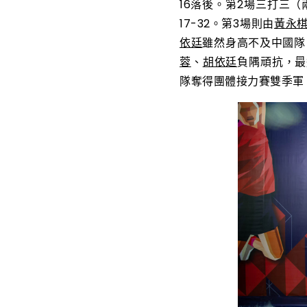
16落後。第2場三打三
17-32。第3場則由
黃永
依廷
雖然身高不及中國隊
蓉
、
胡依廷
負隅頑抗，最
隊奪得團體接力賽雙季軍