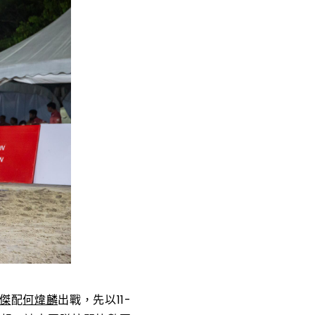
傑
配
何煒麟
出戰，先以11-