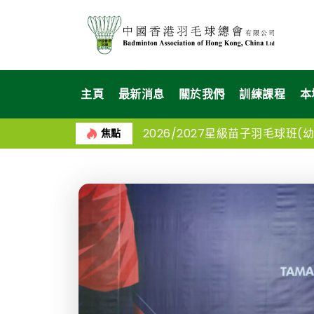
主頁
最新消息
關於我們
訓練課程
本
2026/2027星級苗子羽毛球班(幼苗
2026第四十八屆會長盃全港羽
焦點