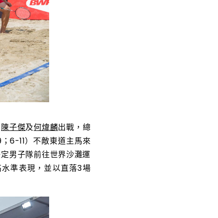
、
陳子傑
及
何煒麟
出戰，總
11-9；6-11）不敵東道主馬來
決定男子隊前往世界沙灘運
水準表現，並以直落3場