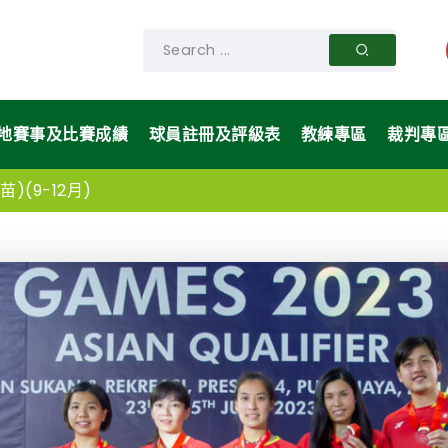
地賽事及比賽成績
球員註冊及評級表
教練專區
裁判專
)(9-12月)
毛球混合團體錦標賽-報名球隊名單