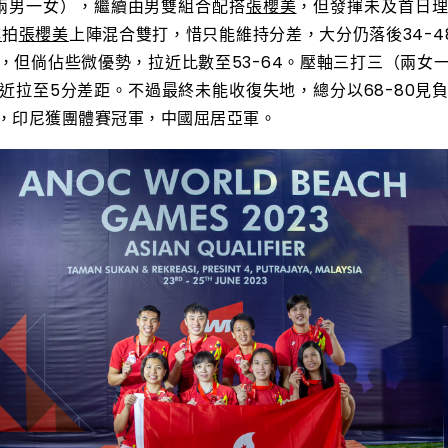
（兩男一女），繼續由男雙組合配搭
張櫻美
，但發揮未及首日
棋
拍
張櫻美
上陣混合雙打，惜只能維持分差，大分仍落後34-4
，但倘佔些微優勢，拉近比數至53-64。壓軸三打三（兩女
近拉至5分差距。不過最終未能收復失地，總分以68-80見
，印尼獲團體賽冠軍，中國屈居亞軍。