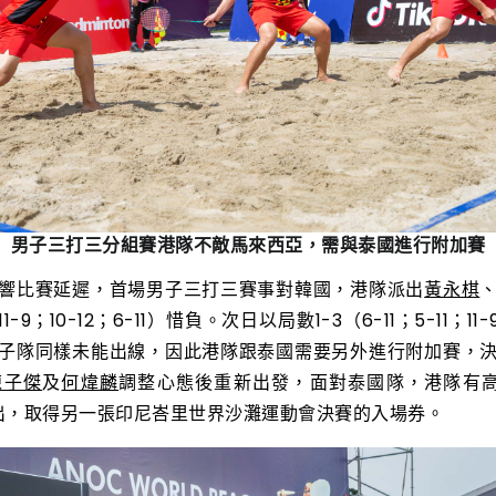
男子三打三分組賽港隊不敵馬來西亞，需與泰國進行附加賽
響比賽延遲，首場男子三打三賽事對韓國，港隊派出
黃永棋
；11-9；10-12；6-11）惜負。次日以局數1-3（6-11；5-11；
子隊同樣未能出線，因此港隊跟泰國需要另外進行附加賽，
陳子傑
及
何煒麟
調整心態後重新出發，面對泰國隊，港隊有高
-8）勝出，取得另一張印尼峇里世界沙灘運動會決賽的入場券。