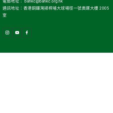
電郵地址
：
bahkc@bahkc.org.hk
通訊地址：香港銅鑼灣掃桿埔大球場徑一號
奧運大樓 2005
室