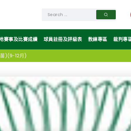
地賽事及比賽成績
球員註冊及評級表
教練專區
裁判專
)(9-12月)