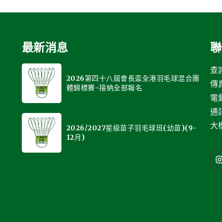
最新消息
聯
查詢
2026第四十八屆會長盃全港羽毛球混合團
傳真
體錦標賽-接納全部報名
電
通
大樓
2026/2027星級苗子羽毛球班(幼苗)(9-
12月)