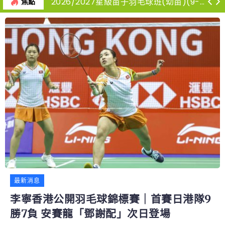
2026/2027星級苗子羽毛球班(幼苗)(9-12月)
焦點
最新消息
李寧香港公開羽毛球錦標賽｜首賽日港隊9
勝7負 安賽龍「鄧謝配」次日登場