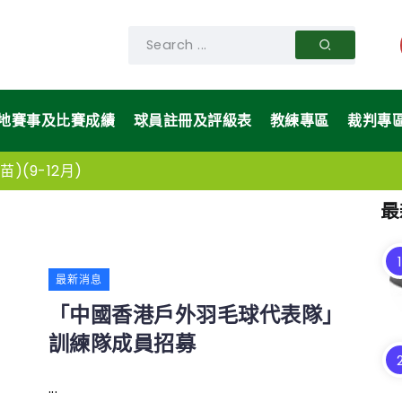
地賽事及比賽成績
球員註冊及評級表
教練專區
裁判專
)(9-12月)
最
最新消息
「中國香港戶外羽毛球代表隊」
訓練隊成員招募
...