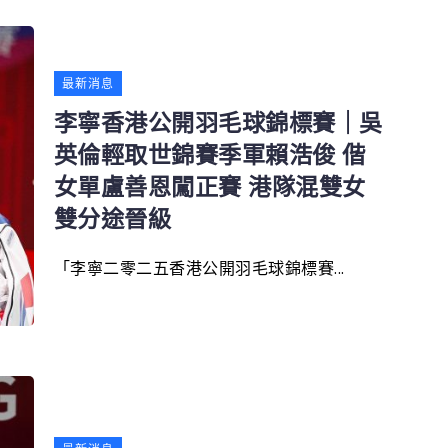
最新消息
李寧香港公開羽毛球錦標賽｜吳
英倫輕取世錦賽季軍賴浩俊 偕
女單盧善恩闖正賽 港隊混雙女
雙分途晉級
「李寧二零二五香港公開羽毛球錦標賽...