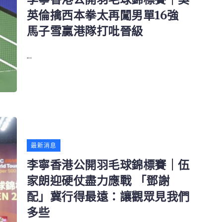
英倫擒西本拳太再闖男單16強
馬子雪贏港隊打吡晉級
...
最新消息
李寧香港公開羽毛球錦標賽｜伍
家朗迎硬仗盡力應戰 「鄧謝
配」冀行得最遠：讓觀眾見我們
多些