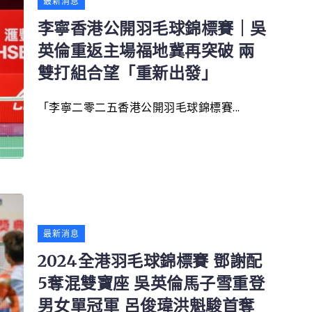
最新消息
李寧香港公開羽毛球錦標賽｜吳
英倫重返主場福地冀再突破 兩
雙打組合望「重新出發」
「李寧二零二五香港公開羽毛球錦標賽...
最新消息
2024全港羽毛球錦標賽 鄧謝配
5奪混雙寶座 吳英倫馬子雪重登
男女單冠軍 呂俊瑋洪魁駿首奪