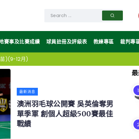
地賽事及比賽成績
球員註冊及評級表
教練專區
裁判專
)(9-12月)
最
最新消息
澳洲羽毛球公開賽 吳英倫奪男
單季軍 創個人超級500賽最佳
戰績