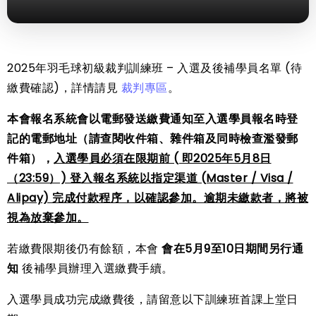
2025年羽毛球初級裁判訓練班 – 入選及後補學員名單 (待
繳費確認)，詳情請見
裁判專區
。
本會報名系統會以電郵發送繳費通知至入選學員報名時登
記的電郵地址（請查閱收件箱、雜件箱及同時檢查濫發郵
件箱），
入選學員必須在限期前
( 即2025年5月8日
（23:59）) 登入報名系統以指定渠道 (Master / Visa /
Alipay) 完成付款程序，以確認參加。逾期未繳款者，將被
視為放棄參加。
若繳費限期後仍有餘額，本會
會在5月9至10日期間另行通
知
後補學員辦理入選繳費手續。
入選學員成功完成繳費後，請留意以下訓練班首課上堂日