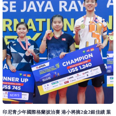
NEWS
印尼青少年國際格蘭披治賽 港小將摘2金2銀佳績 葉