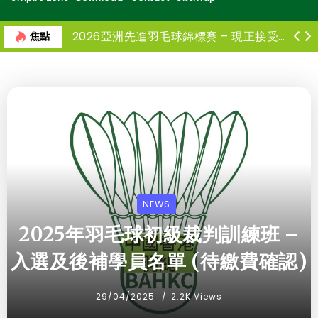
2026亞洲先進羽毛球錦標賽 – 現正接受報名
焦點
NEWS
2025年羽毛球初級裁判訓練班 –
入選及後補學員名單 (待繳費確認)
29/04/2025
2.2K Views