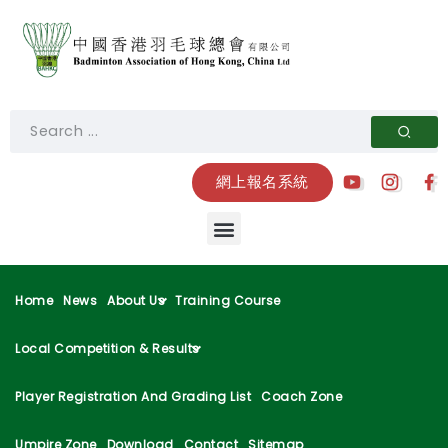
網上報名系統
Home
News
About Us
Training Course
Local Competition & Results
Player Registration And Grading List
Coach Zone
Umpire Zone
Download
Contact
Sitemap