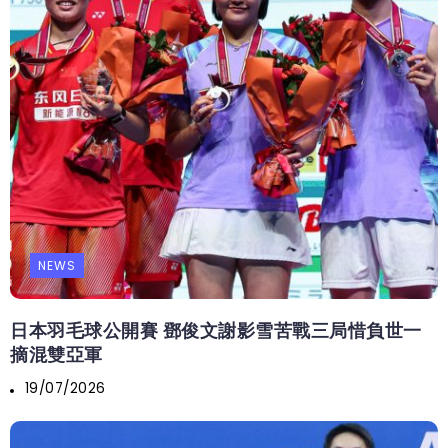
NEWS
日本羽毛球公開賽 鄧俊文謝影雪苦戰三局惜負世一
摘混雙亞軍
19/07/2026