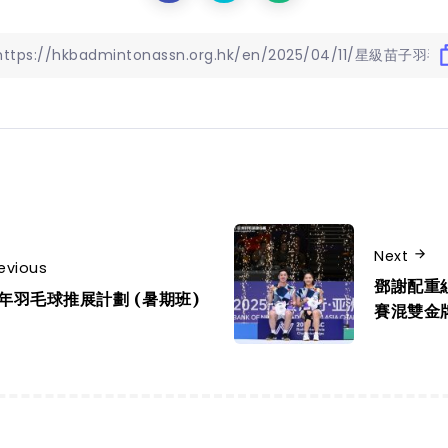
Next
evious
鄧謝配重
年羽毛球推展計劃 (暑期班)
賽混雙金