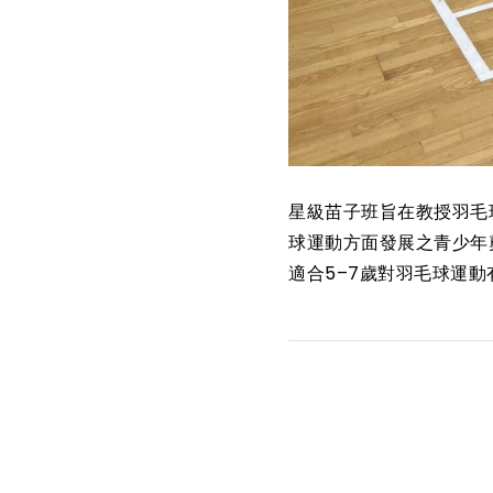
星級苗子班旨在教授羽毛
球運動方面發展之青少年奠
適合5–7歲對羽毛球運