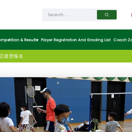
mpetition & Results
Player Registration And Grading List
Coach Z
現正接受報名