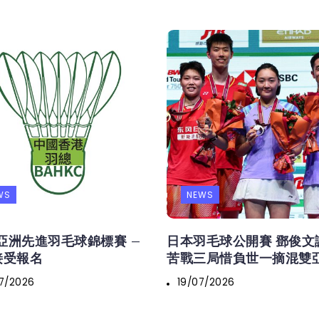
WS
NEWS
6亞洲先進羽毛球錦標賽 –
日本羽毛球公開賽 鄧俊文
接受報名
苦戰三局惜負世一摘混雙
7/2026
19/07/2026