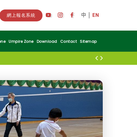
中
EN
網上報名系統
one
Umpire Zone
Download
Contact
Sitemap