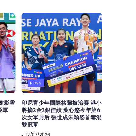
NEWS
謝影雪
印尼青少年國際格蘭披治賽 港小
亞軍
將摘2金2銀佳績 葉心悠今年第6
次女單封后 張世成朱穎姿首奪混
雙冠軍
12/07/2026