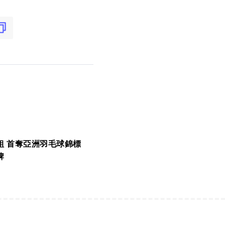
組 首奪亞洲羽毛球錦標
牌