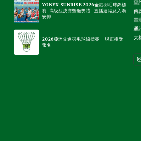
查詢
YONEX-SUNRISE 2026全港羽毛球錦標
賽-高級組決賽暨頒獎禮- 直播連結及入場
傳真
安排
電
通
大樓
2026亞洲先進羽毛球錦標賽 – 現正接受
報名