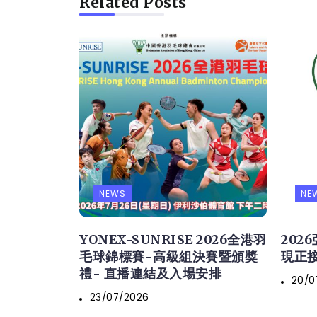
Related Posts
NEWS
NE
YONEX-SUNRISE 2026全港羽
202
毛球錦標賽-高級組決賽暨頒獎
現正
禮- 直播連結及入場安排
20/0
23/07/2026