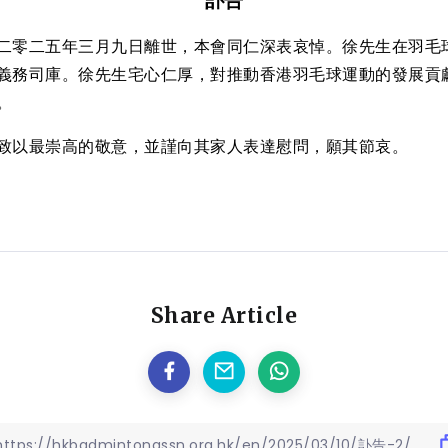
訃告
二零二五年三月九日離世，本會同仁深表哀悼。徐先生在羽毛
義務司庫。徐先生宅心仁厚，對推動香港羽毛球運動的發展貢
。
致以最崇高的敬意，並謹向其家人表達慰問，願其節哀。
Share Article