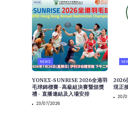
NEWS
NE
YONEX-SUNRISE 2026全港羽
202
毛球錦標賽-高級組決賽暨頒獎
現正
禮- 直播連結及入場安排
20/0
23/07/2026