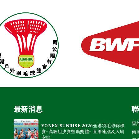
最新消息
聯
查詢
YONEX-SUNRISE 2026全港羽毛球錦標
賽-高級組決賽暨頒獎禮- 直播連結及入場
傳真
安排