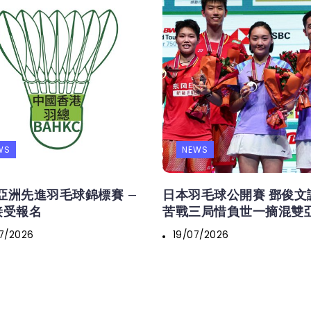
WS
NEWS
6亞洲先進羽毛球錦標賽 –
日本羽毛球公開賽 鄧俊文
接受報名
苦戰三局惜負世一摘混雙
7/2026
19/07/2026