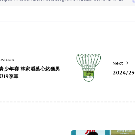
evious
Next
青少年賽 林家滔葉心悠獲男
2024/
U19季軍