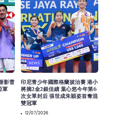
NEWS
謝影雪
印尼青少年國際格蘭披治賽 港小
亞軍
將摘2金2銀佳績 葉心悠今年第6
次女單封后 張世成朱穎姿首奪混
雙冠軍
12/07/2026