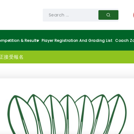
mpetition & Results
Player Registration And Grading List
Coach Z
現正接受報名