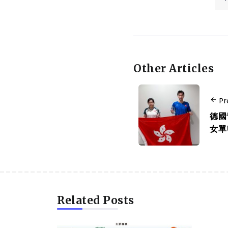
Other Articles
Pr
德國
女單
Related Posts