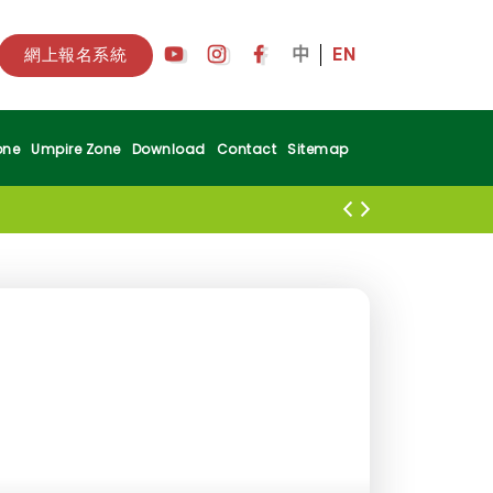
中
EN
網上報名系統
one
Umpire Zone
Download
Contact
Sitemap