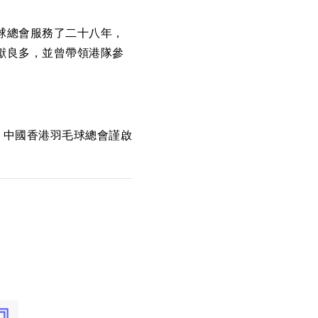
球總會服務了二十八年，
獻良多，並曾帶領港隊參
中國香港羽毛球總會謹啟