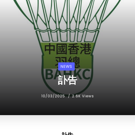
NEWS
訃告
10/03/2025
2.6K Views