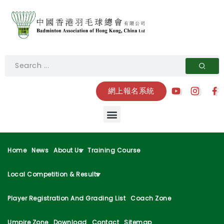
網上報名系統
Home
News
About Us
Training Course
Local Competition & Results
Player Registration And Grading List
Coach Zone
Umpire Zone
Download
Contact
Sitemap