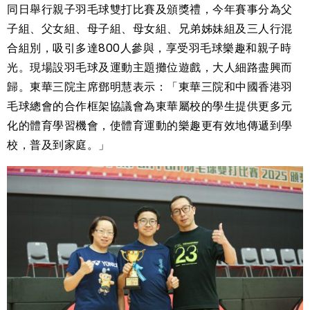
同日舉行親子羽毛球雙打比賽及頒獎禮，今年賽事分為父
子組、父女組、母子組、母女組、兄弟姊妹組及三人行混
合組別，吸引多達800人參與，享受羽毛球樂趣和親子時
光。現場設羽毛球及運動主題攤位遊戲，大人細路盡興而
歸。東華三院主席鄧明慧表示：「東華三院和中國香港羽
毛球總會的合作框架協議會為東華屬校的學生提供更多元
化的體育學習機會，使體育運動的樂趣更有效地傳遞到學
校，普及到家庭。」