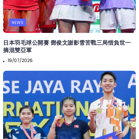
NEWS
日本羽毛球公開賽 鄧俊文謝影雪苦戰三局惜負世一
摘混雙亞軍
19/07/2026