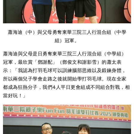
蕭海迪（中）與父母勇奪東華三院三人行混合組（中學
組）冠軍。
蕭海迪與父母是日勇奪東華三院三人行混合組（中學組）
冠軍，最欣賞「鄧謝配」（鄧俊文和謝影雪）的蕭太表
示：「我認為打羽毛球可以訓練腦部思維以及鍛鍊身體，
所以兩個兒子學會走路之後就開始學打羽毛球。現在全家
都成為狂熱分子，我們4人平日更會組成不同組合對戰，相
當好玩！」