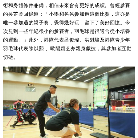
術和身體條件兼備，相信未來會有更好的成績。曾經參賽
的吳芷柔回憶道：「小學和爸爸參加過這個比賽，這亦是
唯一參加過的親子賽，覺得幾好玩，留下了美好回憶。今
次見到一些年紀很小的參賽者，羽毛球是很適合從小培養
的運動。」此外，港隊代表呂俊瑋、洪魁駿及港隊青少年
羽毛球代表陳以熙 、歐陽穎芝亦親身獻技，與參加者互動
切磋。