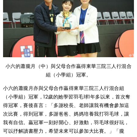
小六的蕭朧月（中）與父母合作贏得東華三院三人行混合
組（小學組）冠軍。
小六的蕭朧月亦與父母合作贏得東華三院三人行混合組
（小學組）冠軍，12歲的她學習羽毛球1年多以來，首次奪
得冠軍，賽後喜言：「多謝校長、老師讓我有機會參加這
次比賽，得到冠軍，多謝爸爸、媽媽培養我打羽毛球，讓
我有自信。贏冠軍一刻好開心、好激動，羽毛球很好玩，
可以抒解讀書壓力，希望未來可以參加大比賽。」「朧