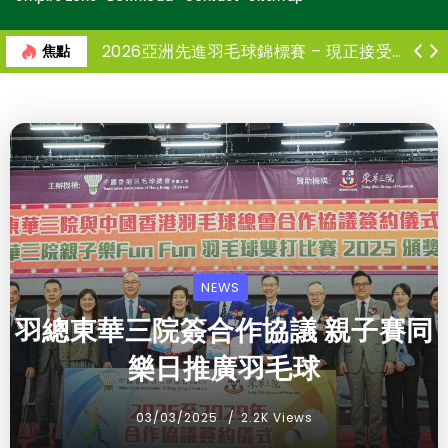
日本羽毛球公開賽 鄧俊文謝影雪苦戰三局惜負世一摘混雙亞軍
2026亞洲先進羽毛球錦標賽 – 現正接受報名
焦點
NEWS
羽總東華三院簽合作協議 親子賽同
樂日推廣羽毛球
03/03/2025
2.2K Views