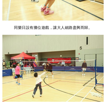
同樂日設有攤位遊戲，讓大人細路盡興而歸。