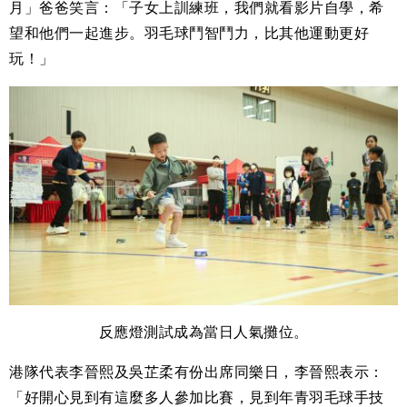
月」爸爸笑言：「子女上訓練班，我們就看影片自學，希
望和他們一起進步。羽毛球鬥智鬥力，比其他運動更好
玩！」
反應燈測試成為當日人氣攤位。
港隊代表李晉熙及吳芷柔有份出席同樂日，李晉熙表示：
「好開心見到有這麼多人參加比賽，見到年青羽毛球手技