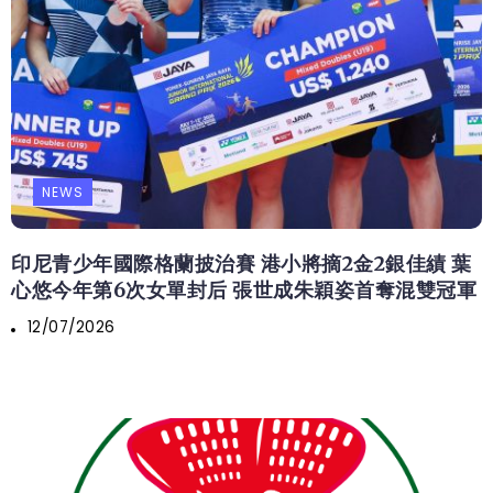
NEWS
印尼青少年國際格蘭披治賽 港小將摘2金2銀佳績 葉
心悠今年第6次女單封后 張世成朱穎姿首奪混雙冠軍
12/07/2026