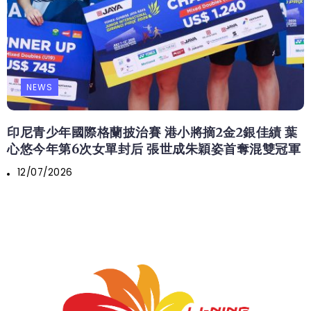
NEWS
印尼青少年國際格蘭披治賽 港小將摘2金2銀佳績 葉
心悠今年第6次女單封后 張世成朱穎姿首奪混雙冠軍
12/07/2026