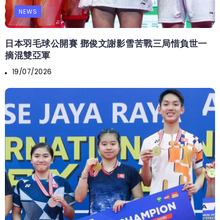
NEWS
日本羽毛球公開賽 鄧俊文謝影雪苦戰三局惜負世一
摘混雙亞軍
19/07/2026