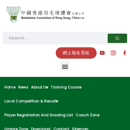
網上報名系統
Home
News
About Us
Training Course
Local Competition & Results
Player Registration And Grading List
Coach Zone
Umpire Zone
Download
Contact
Sitemap