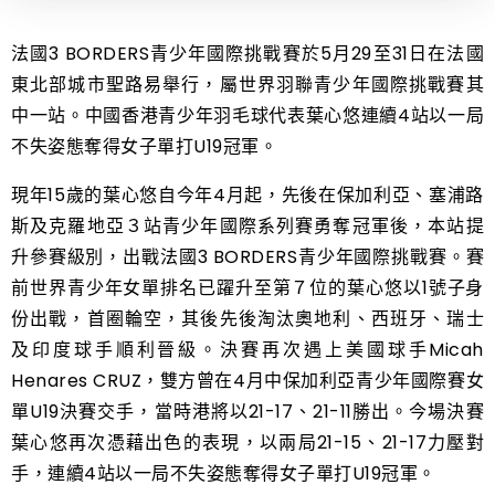
法國3 BORDERS青少年國際挑戰賽於5月29至31日在法國
東北部城市聖路易舉行，屬世界羽聯青少年國際挑戰賽其
中一站。中國香港青少年羽毛球代表葉心悠連續4站以一局
不失姿態奪得女子單打U19冠軍。
現年15歲的葉心悠自今年4月起，先後在保加利亞、塞浦路
斯及克羅地亞３站青少年國際系列賽勇奪冠軍後，本站提
升參賽級別，出戰法國3 BORDERS青少年國際挑戰賽。賽
前世界青少年女單排名已躍升至第７位的葉心悠以1號子身
份出戰，首圈輪空，其後先後淘汰奧地利、西班牙、瑞士
及印度球手順利晉級。決賽再次遇上美國球手Micah
Henares CRUZ，雙方曾在4月中保加利亞青少年國際賽女
單U19決賽交手，當時港將以21-17、21-11勝出。今場決賽
葉心悠再次憑藉出色的表現，以兩局21-15、21-17力壓對
手，連續4站以一局不失姿態奪得女子單打U19冠軍。