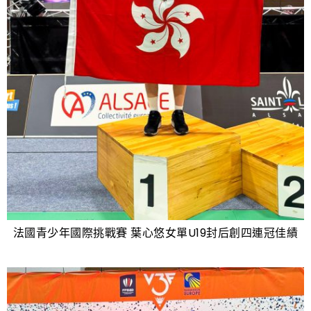
法國青少年國際挑戰賽 葉心悠女單U19封后創四連冠佳績