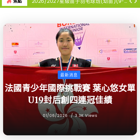
2026第四十八屆會長盃全港羽毛球混合團體錦標賽-報名球隊名單
2026/2027星級苗子羽毛球班(幼苗)(9-12月)
焦點
最新消息
法國青少年國際挑戰賽 葉心悠女單
U19封后創四連冠佳績
01/06/2026
3.3K Views