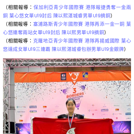
（相關報導：
保加利亞青少年國際賽 港隊報捷勇奪一金兩
銅 葉心悠女單U19封后 陳以熙湛城睿男單U19摘銅
）
（相關報導：
塞浦路斯青少年國際賽 港隊再添一金一銅 葉
心悠連奪兩站女單U19封后 陳以熙男單U19摘銅
）
（相關報導：
克羅地亞青少年國際賽 港隊再揚威國際 葉心
悠達成女單U19三連霸 陳以熙湛城睿包辦男單U19金銀牌
）