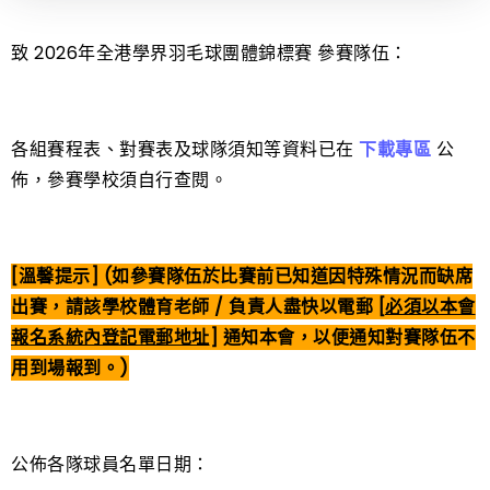
致 2026年全港學界羽毛球團體錦標賽 參賽隊伍：
各組賽程表、對賽表及球隊須知等資料已在
下載專區
公
佈，參賽學校須自行查閱。
[溫馨提示] (如參賽隊伍於比賽前已知道因特殊情況而缺席
出賽，請該學校體育老師 / 負責人盡快以電郵 [
必須以本會
報名系統內登記電郵地址
] 通知本會，以便通知對賽隊伍不
用到場報到。)
公佈各隊球員名單日期：