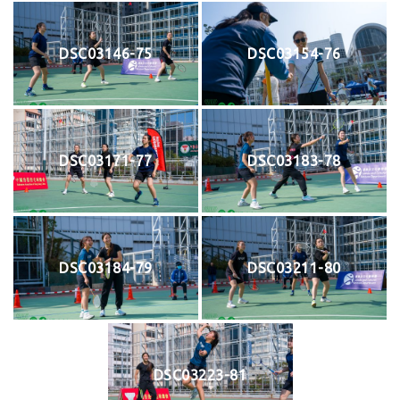
DSC03146-75
DSC03154-76
DSC03171-77
DSC03183-78
DSC03184-79
DSC03211-80
DSC03223-81