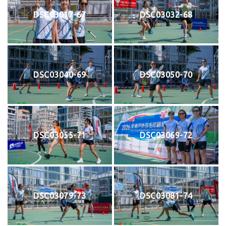
DSC03017-67
DSC03032-68
DSC03040-69
DSC03050-70
DSC03055-71
DSC03069-72
DSC03079-73
DSC03081-74