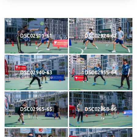
DSC02911-61
DSC02924-62
DSC02940-63
DSC02955-64
DSC02965-65
DSC02968-66