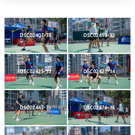
DSC02407-31
DSC02413-32
DSC02425-33
DSC02427-34
DSC02445-35
DSC02476-36