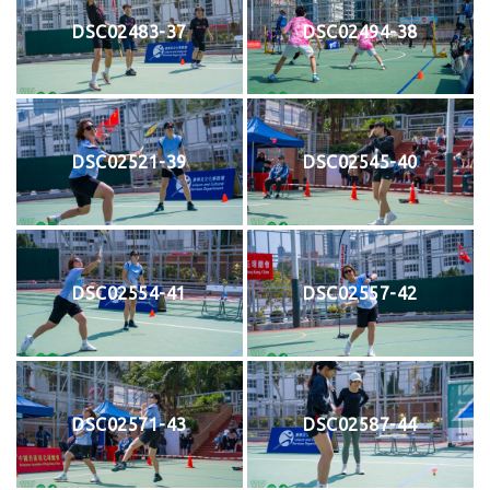
DSC02483-37
DSC02494-38
DSC02521-39
DSC02545-40
DSC02554-41
DSC02557-42
DSC02571-43
DSC02587-44