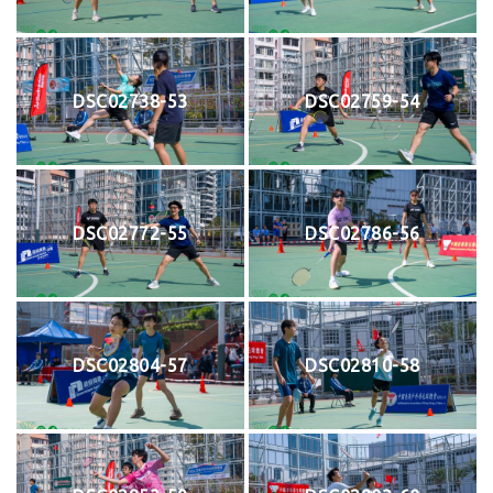
DSC02738-53
DSC02759-54
DSC02772-55
DSC02786-56
DSC02804-57
DSC02810-58