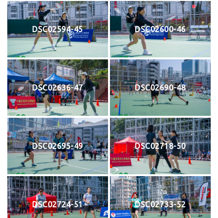
DSC02594-45
DSC02600-46
DSC02636-47
DSC02690-48
DSC02695-49
DSC02718-50
DSC02724-51
DSC02733-52