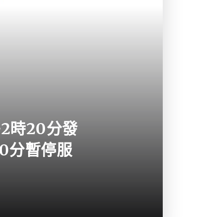
2時20分發
0分暫停服