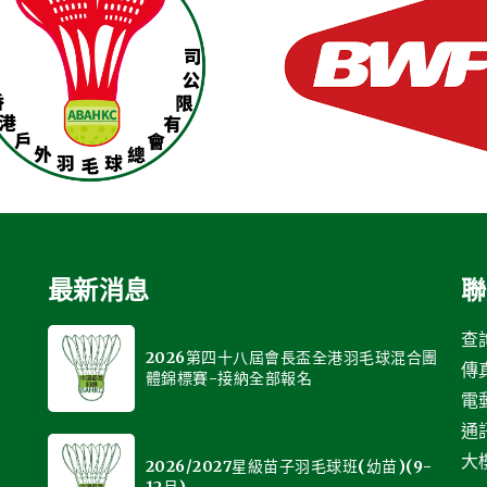
最新消息
聯
查詢
2026第四十八屆會長盃全港羽毛球混合團
傳真
體錦標賽-接納全部報名
電
通
大樓
2026/2027星級苗子羽毛球班(幼苗)(9-