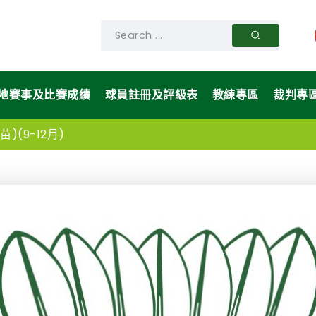
地賽事及比賽成績
球員註冊及評級表
教練專區
裁判專
)(9-12月)