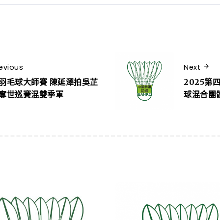
evious
Next
羽毛球大師賽 陳延澤拍吳芷
2025
奪世巡賽混雙季軍
球混合團