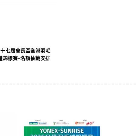
第四十七屆會長盃全港羽毛
體錦標賽-名額抽籤安排