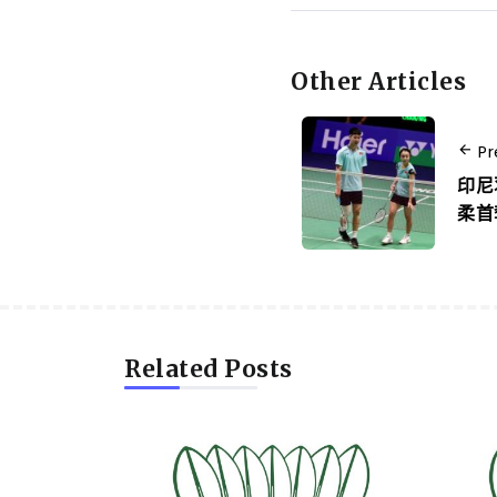
Other Articles
Pr
印尼
柔首
Related Posts