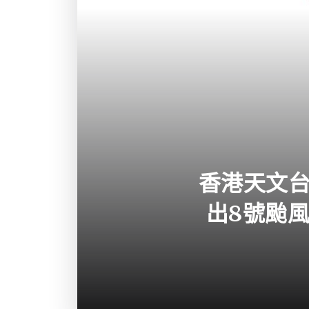
香港天文台
出8號颱