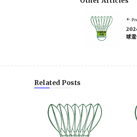
Other Articles
Pr
20
球混
Related Posts