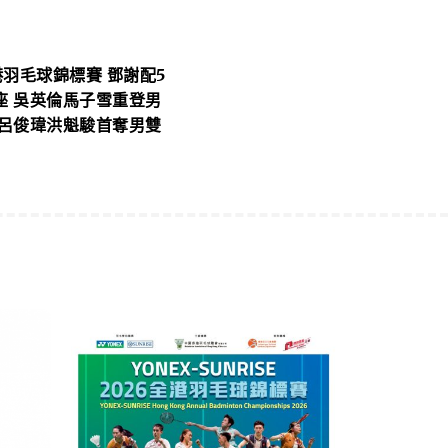
港羽毛球錦標賽 鄧謝配5
座 吳英倫馬子雪重登男
 呂俊瑋洪魁駿首奪男雙