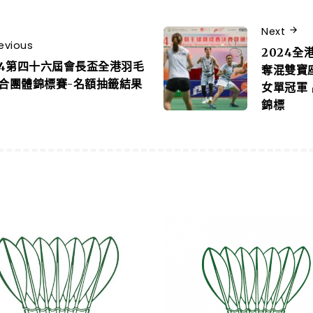
Next
evious
2024全
24第四十六屆會長盃全港羽毛
奪混雙寶
合團體錦標賽-名額抽籤結果
女單冠軍
錦標