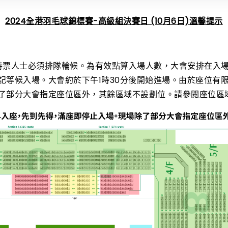
2024
全港羽毛球錦標賽-
高級組決賽日 (10
月6
日)
溫馨提示
持票人士必須排隊輪候。為有效點算入場人數，大會安排在入場
記等候入場。大會約於下午1時30分後開始進場。由於座位有
了部分大會指定座位區外，其餘區域不設劃位。請參閱座位區