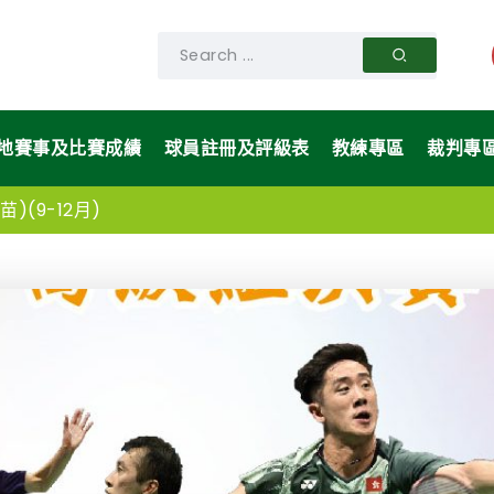
地賽事及比賽成績
球員註冊及評級表
教練專區
裁判專
)(9-12月)