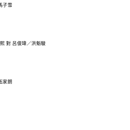
馬子雪
熙 對 呂俊瑋／洪魁駿
伍家朗