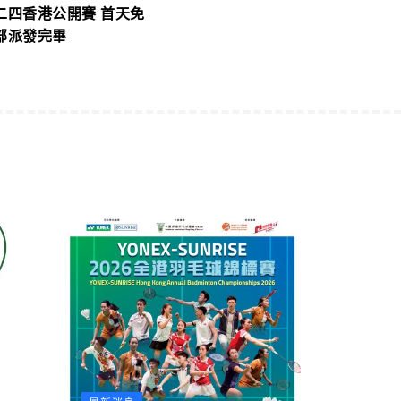
二四香港公開賽 首天免
部派發完畢