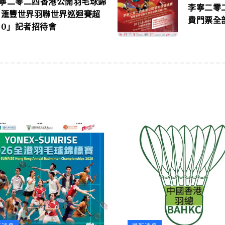
寧二零二四香港公開羽毛球錦
李寧二零
 滙豐世界羽聯世界巡迴賽超
費門票全
00」記者招待會