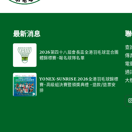
最新消息
聯
查詢
2026第四十八屆會長盃全港羽毛球混合團
傳真
體錦標賽-報名球隊名單
電
通
YONEX-SUNRISE 2026全港羽毛球錦標
大樓
賽-高級組決賽暨頒獎典禮 -退款/退票安
排