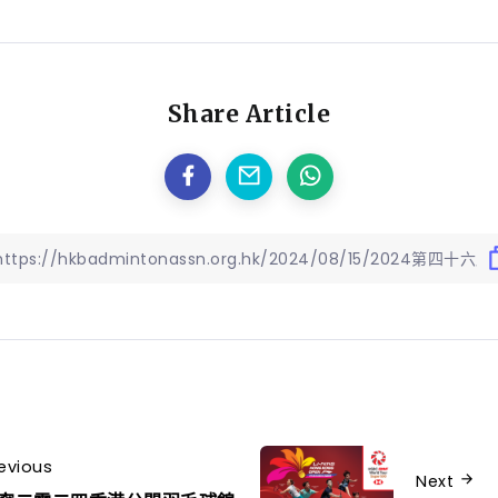
Share Article
evious
Next