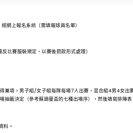
:59）經網上報名系統（需填報球員名單）
如違反比賽服裝規定，以賽後罰款形式處理）
得兼項。男子組/女子組每隊每場7人出賽，混合組4男4女出
場抽籤決定（參考蘇廸曼盃的七種出場序），然後填寫排陣表
資料。