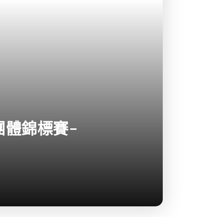
團體錦標賽-