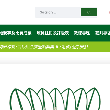
地賽事及比賽成績
球員註冊及評級表
教練專區
裁判專
全港羽毛球錦標賽-高級組決賽暨頒獎典禮 -退款/退票安排