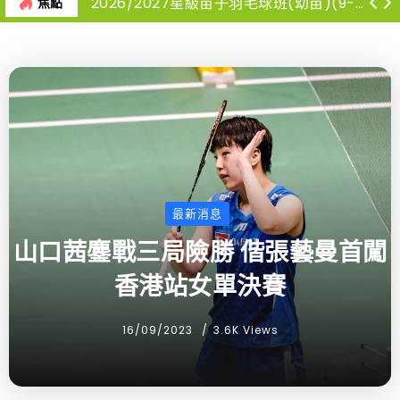
2026/2027星級苗子羽毛球班(幼苗)(9-12月)
焦點
最新消息
山口茜鏖戰三局險勝 偕張藝曼首闖
香港站女單決賽
16/09/2023
3.6K Views