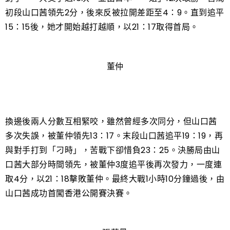
初段山口茜領先2分，後來反被拉開差距至4：9。直到追平
15：15後，她才開始越打越順，以21：17取得首局。
董仲
換邊後兩人分數互相緊咬，雖然曾經多次同分，但山口茜
多次失誤，被董仲領先13：17。末段山口茜追平19：19，再
與對手打到「刁時」，苦戰下卻惜負23：25。決勝局由山
口茜大部分時間領先，被董仲3度追平後再次發力，一度連
取4分，以21：18擊敗董仲。最終大戰1小時10分鐘過後，由
山口茜成功首闖香港公開賽決賽。