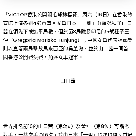
「VICTOR香港公開羽毛球錦標賽」周六（16日）在香港體
育館上演各組4強賽事。女單日本「一姐」兼頭號種子山口
茜在領先下被追平局數，但於第3局險勝印尼的5號種子董
仲（Gregoria Mariska Tunjung）；中國女單代表張藝曼
則以直落兩局擊敗馬來西亞的吳堇溦，並於山口茜一同首
闖香港公開賽決賽，角逐女單冠軍。
山口茜
世界排名前10的山口茜（第2位）及董仲（第8位）可謂老
對手，一共交手過16次，並由日本「一姐」12次取勝。首局