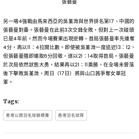
張藝曼
另一場4強戰由馬來西亞的吳堇溦與世界排名第17、中國的
張藝曼對壘。張藝曼在此前3次交鋒全敗，但對上一次碰頭
已是4年前。然而今場賽果出現逆轉，首局張藝曼率先連奪
4分，再以11：4拉開比數。即使被吳堇溦一度追近13：12，
但張藝曼隨即連取6分回敬，遂以21：14取得首局。張藝曼
於次局依然狀態大勇，結果再以21：11奠勝，在全場未曾落
後下擊敗吳堇溦，周日（17日）將與山口茜爭奪女單冠
軍。
Tags:
香港公開羽毛球錦標賽
香港羽毛球隊