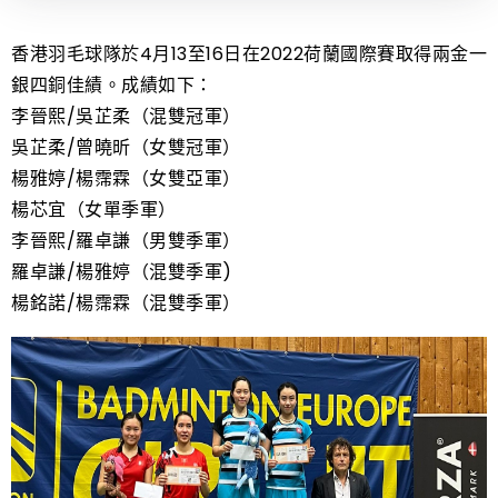
香港羽毛球隊於4月13至16日在2022荷蘭國際賽取得兩金一
銀四銅佳績。成績如下：
李晉熙/吳芷柔（混雙冠軍）
吳芷柔/曾曉昕（女雙冠軍）
楊雅婷/楊霈霖（女雙亞軍）
楊芯宜（女單季軍）
李晉熙/羅卓謙（男雙季軍）
羅卓謙/楊雅婷（混雙季軍)
楊銘諾/楊霈霖（混雙季軍）