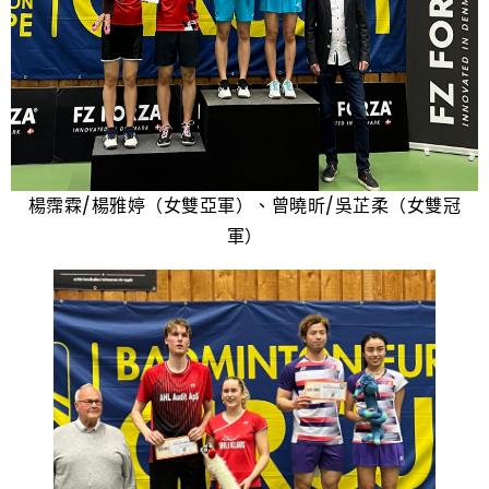
楊霈霖/楊雅婷（女雙亞軍）、曾曉昕/吳芷柔（女雙冠
軍）