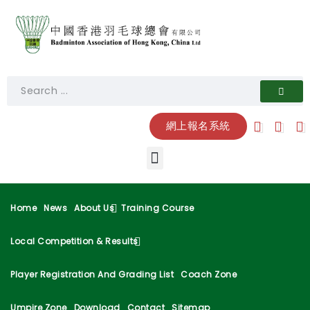
網上報名系統
Home
News
About Us
Training Course
Local Competition & Results
Player Registration And Grading List
Coach Zone
Umpire Zone
Download
Contact
Sitemap