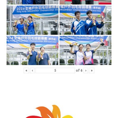
«
‹
of
6
›
»