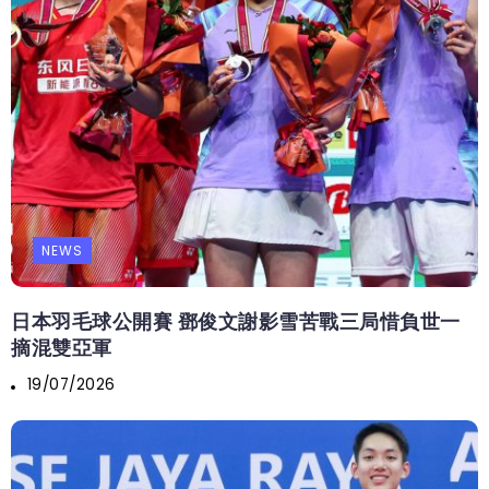
NEWS
日本羽毛球公開賽 鄧俊文謝影雪苦戰三局惜負世一
摘混雙亞軍
19/07/2026