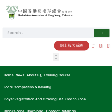
網上報名系統
Home
News
About Us
Training Course
Local Competition & Results
Player Registration And Grading List
Coach Zone
Umpire Zone
Download
Contact
Sitemap