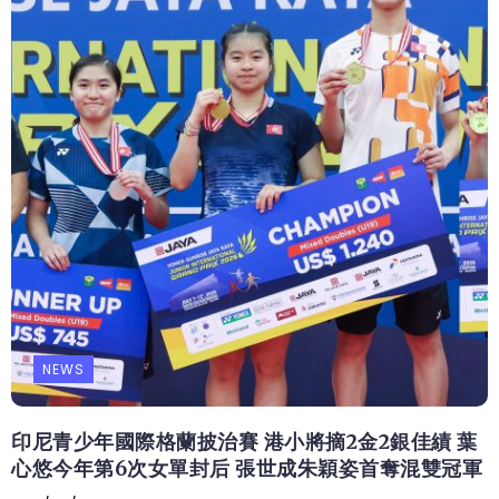
NEWS
印尼青少年國際格蘭披治賽 港小將摘2金2銀佳績 葉
心悠今年第6次女單封后 張世成朱穎姿首奪混雙冠軍