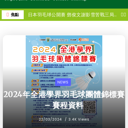
日本羽毛球公開賽 鄧俊文謝影雪苦戰三局惜負世一摘混雙亞軍
焦點
NEWS
2024年全港學界羽毛球團體錦標賽
– 賽程資料
22/03/2024
3.4K Views